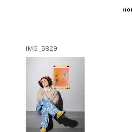
Skip
HO
to
content
IMG_5829