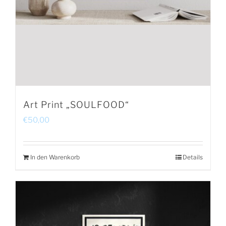
Art Print „SOULFOOD“
€
50,00
In den Warenkorb
Details