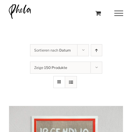
Skip
to
content
Sortieren nach
Datum
Zeige
150 Produkte