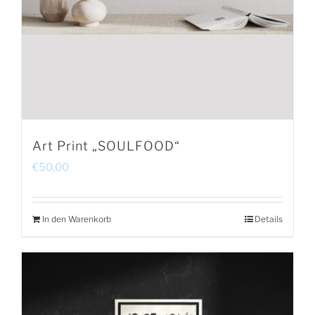
Art Print „SOULFOOD“
€
50,00
In den Warenkorb
Details