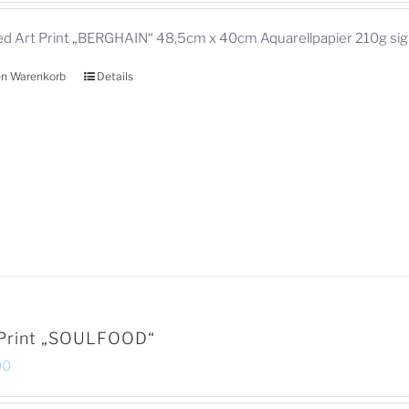
ed Art Print „BERGHAIN“ 48,5cm x 40cm Aquarellpapier 210g si
en Warenkorb
Details
 Print „SOULFOOD“
00