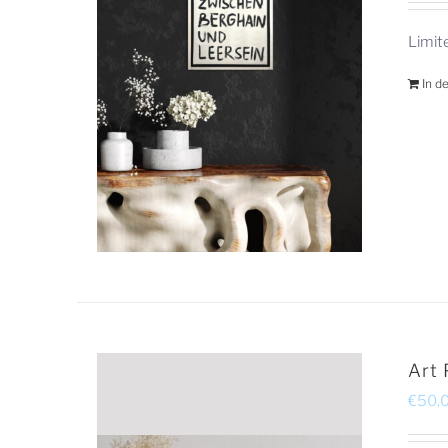
Limit
In d
Art
€
50,