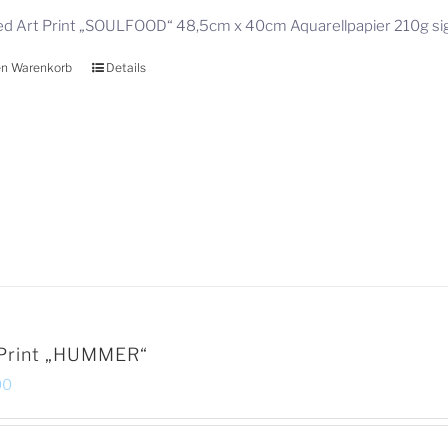
ed Art Print „SOULFOOD“ 48,5cm x 40cm Aquarellpapier 210g si
en Warenkorb
Details
 Print „HUMMER“
00