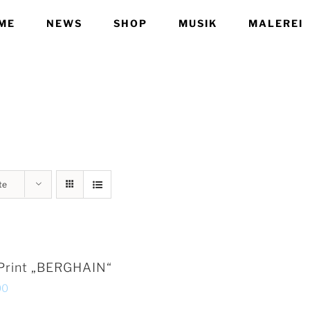
ME
NEWS
SHOP
MUSIK
MALEREI
te
Print „BERGHAIN“
00