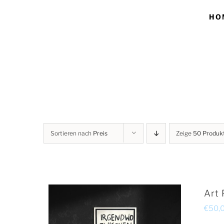
Skip
HO
to
content
Sortieren nach
Preis
Zeige
50 Produk
Art 
€
50,