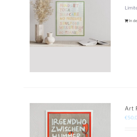
Limit
In d
Art
€
50,