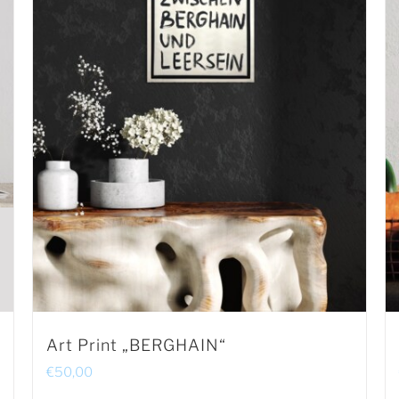
Art Print „BERGHAIN“
€
50,00