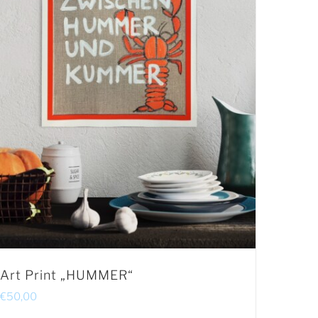
Art Print „HUMMER“
€
50,00