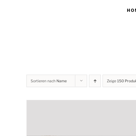
Skip
HO
to
content
Sortieren nach
Name
Zeige
150 Produ