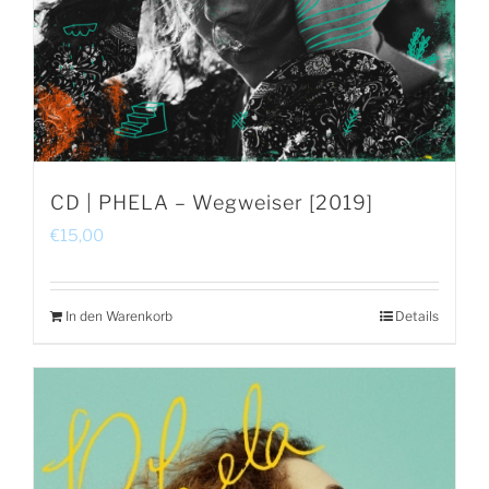
CD | PHELA – Wegweiser [2019]
€
15,00
In den Warenkorb
Details