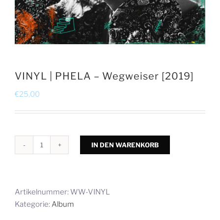
VINYL | PHELA – Wegweiser [2019]
€
25,00
IN DEN WARENKORB
VINYL
|
PHELA
-
Artikelnummer:
WW-VINYL
Wegweiser
Kategorie:
Album
[2019]