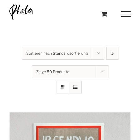
Skip
to
content
Sortieren nach
Standardsortierung
Zeige
50 Produkte